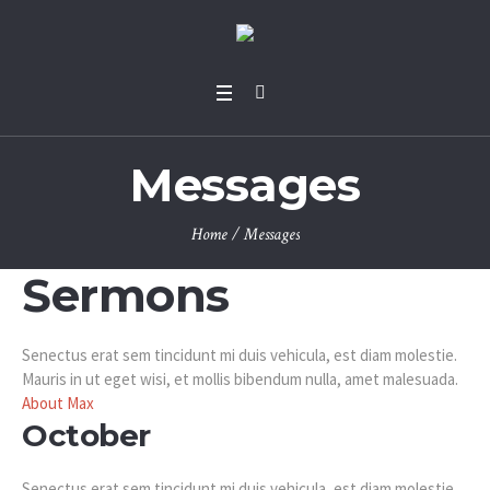
Messages
Home
/
Messages
Sermons
Senectus erat sem tincidunt mi duis vehicula, est diam molestie.
Mauris in ut eget wisi, et mollis bibendum nulla, amet malesuada.
About Max
October
Senectus erat sem tincidunt mi duis vehicula, est diam molestie.