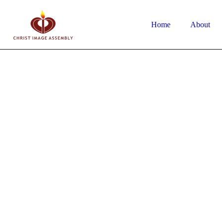
Home
About