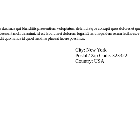
s ducimus qui blanditiis praesentium voluptatum deleniti atque corrupti quos dolores et qua
 deserunt mollitia animi, id est laborum et dolorum fuga. Et harum quidem rerum facilis est 
edit quo minus id quod maxime placeat facere possimus,
City:
New York
Postal / Zip Code:
323322
Country:
USA