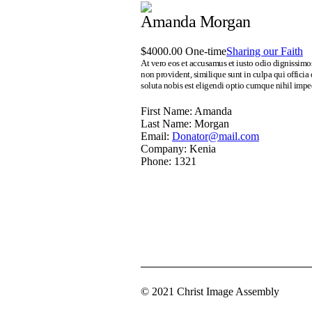
Amanda Morgan
$4000.00 One-time
Sharing our Faith
At vero eos et accusamus et iusto odio dignissimo
non provident, similique sunt in culpa qui officia
soluta nobis est eligendi optio cumque nihil imp
First Name:
Amanda
Last Name:
Morgan
Email:
Donator@mail.com
Company:
Kenia
Phone:
1321
© 2021 Christ Image Assembly